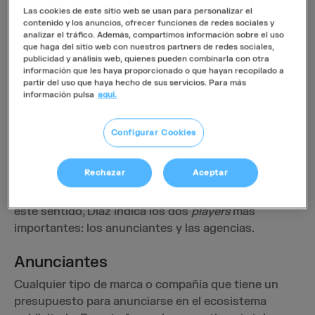
temas de consultoría estratégica, marketing y
Las cookies de este sitio web se usan para personalizar el
ventas, en una conferencia online.
contenido y los anuncios, ofrecer funciones de redes sociales y
analizar el tráfico. Además, compartimos información sobre el uso
que haga del sitio web con nuestros partners de redes sociales,
Ecosistema de la
publicidad y análisis web, quienes pueden combinarla con otra
información que les haya proporcionado o que hayan recopilado a
publicidad digital
partir del uso que haya hecho de sus servicios. Para más
información pulsa
aquí.
Alba Díaz señala que existen diversos jugadores en
Configurar Cookies
el espacio publicitario digital. Cada jugador tiene su
propia especialidad y proporciona un servicio,
Rechazar
Aceptar
tecnología o ambos. Antes de analizar la tecnología,
debemos comprender quién la utiliza y por qué. En
este sentido, Díaz indica los dos
players
más
importantes: los anunciantes y las agencias.
Anunciantes
Cualquier tipo de marca o compañía que tiene un
presupuesto para anunciarse en el ecosistema