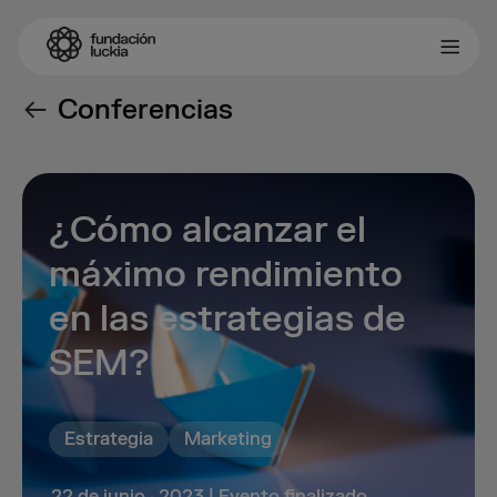
Conferencias
¿Cómo alcanzar el
máximo rendimiento
en las estrategias de
SEM?
Estrategia
Marketing