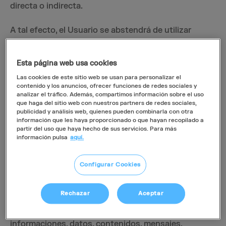
directa o indirecta.
A tal efecto, el Usuario se abstendrá de utilizar
cualquiera de los contenidos de la página web con
fines o efectos ilícitos, prohibidos en el presente
Esta página web usa cookies
Aviso Legal, lesivos de los derechos e intereses de
Las cookies de este sitio web se usan para personalizar el
terceros o que, de cualquier forma, puedan dañar,
contenido y los anuncios, ofrecer funciones de redes sociales y
inutilizar, sobrecargar, deteriorar o impedir la normal
analizar el tráfico. Además, compartimos información sobre el uso
utilización de la web, los equipos informáticos o los
que haga del sitio web con nuestros partners de redes sociales,
publicidad y análisis web, quienes pueden combinarla con otra
documentos, archivos y toda clase de contenidos
información que les haya proporcionado o que hayan recopilado a
almacenados en cualquier equipo informático
partir del uso que haya hecho de sus servicios. Para más
información pulsa
aquí.
(hacking) de la FUNDACIÓN LUCKIA, de otros
Usuarios o de cualquier usuario de Internet
(hardware y software).
Configurar Cookies
En particular, y a título meramente indicativo y no
Rechazar
Aceptar
exhaustivo, el Usuario se compromete a no
transmitir, difundir o poner a disposición de terceras
informaciones, datos, contenidos, mensajes,