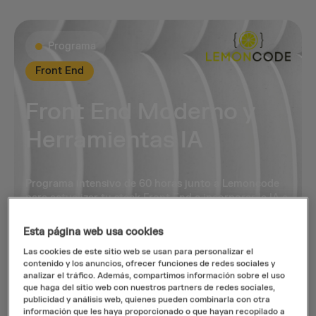
Programa
Front End
Front End Moderno y
Herramientas IA
Programa intensivo de 60 horas junto a Lemoncode
para actualizar tu stack Front End e incorporar la IA a
tu forma de trabajar.
Esta página web usa cookies
Solicitar plaza
Las cookies de este sitio web se usan para personalizar el
contenido y los anuncios, ofrecer funciones de redes sociales y
analizar el tráfico. Además, compartimos información sobre el uso
Septiembre, octubre y noviembre de 2026
que haga del sitio web con nuestros partners de redes sociales,
publicidad y análisis web, quienes pueden combinarla con otra
información que les haya proporcionado o que hayan recopilado a