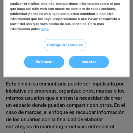
esto también supone un reto que no todos logran
analizar el tráfico. Además, compartimos información sobre el uso
con éxito.
que haga del sitio web con nuestros partners de redes sociales,
publicidad y análisis web, quienes pueden combinarla con otra
información que les haya proporcionado o que hayan recopilado a
partir del uso que haya hecho de sus servicios. Para más
información pulsa
aquí.
“Aunque pueda parecer romántico,
conseguir crear una comunidad es tan
complicado como encontrar el Amor.
Configurar Cookies
Tiene algo de mágico y de imprevisible, de
místico y de intangible” - Philippe
Rechazar
Aceptar
González
Esta dinámica comunitaria puede ser impulsada por
iniciativa de empresas, organizaciones, marcas o los
mismos usuarios que sienten la necesidad de crear
un espacio donde puedan compartir con otros. En el
caso de marcas, el enfoque es recaudar información
de los usuarios con la finalidad de elaborar
estrategias de marketing efectivas: entender el