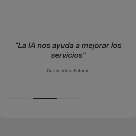
na
“La IA nos ayuda a mejorar los
“
servicios”
Carlos Viera Estarás
Slide 2 of 3.