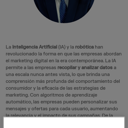
La
Inteligencia Artificial
(IA) y la
robótica
han
revolucionado la forma en que las empresas abordan
el marketing digital en la era contemporánea. La IA
permite a las empresas
recopilar y analizar datos
a
una escala nunca antes vista, lo que brinda una
comprensión más profunda del comportamiento del
consumidor y la eficacia de las estrategias de
marketing. Con algoritmos de aprendizaje
automático, las empresas pueden personalizar sus
mensajes y ofertas para cada usuario, aumentando
la relevancia y el impacto de sus campañas. De la
misma manera, la robótica ha entrado en escena en