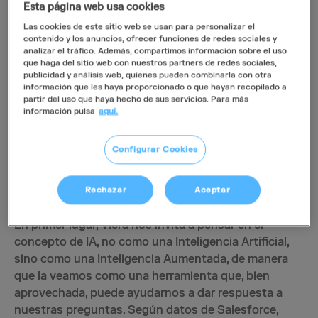
la
logística de la cadena de suministro y la entrega
Esta página web usa cookies
de productos
, permitiendo entregas más rápidas y
Las cookies de este sitio web se usan para personalizar el
eficientes, lo que a su vez afecta positivamente la
contenido y los anuncios, ofrecer funciones de redes sociales y
analizar el tráfico. Además, compartimos información sobre el uso
satisfacción del cliente.
que haga del sitio web con nuestros partners de redes sociales,
publicidad y análisis web, quienes pueden combinarla con otra
información que les haya proporcionado o que hayan recopilado a
La integración de la IA y la robótica con el marketing
partir del uso que haya hecho de sus servicios. Para más
digital no solo optimiza los procesos, sino que
información pulsa
aquí.
también
amplía las posibilidades de automatización
.
A través de discusiones en profundidad, ejemplos
Configurar Cookies
reales y casos de estudio, Carlos Viera nos habló
sobre la convergencia entre la IA, la robótica y el
marketing digital, en una extensa charla online.
Rechazar
Aceptar
En primer lugar, Viera nos invita a pensar en el
concepto de IA, no como una Inteligencia Artificial,
sino como una Inteligencia Aumentada, de manera
que la veamos como una herramienta que, bien
aprovechada, puede ayudarnos a dar respuesta a
nuestras preguntas. Según datos de Salesforce,