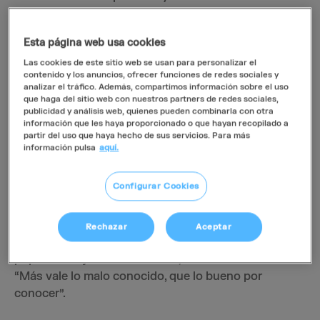
Neofobia: resistencia al
Esta página web usa cookies
cambio
Las cookies de este sitio web se usan para personalizar el
contenido y los anuncios, ofrecer funciones de redes sociales y
analizar el tráfico. Además, compartimos información sobre el uso
que haga del sitio web con nuestros partners de redes sociales,
Dionís comentó que uno de los mayores frenos para
publicidad y análisis web, quienes pueden combinarla con otra
la innovación es la
neofobia, o resistencia al cambio
.
información que les haya proporcionado o que hayan recopilado a
partir del uso que haya hecho de sus servicios. Para más
Explicó que este rasgo está profundamente
información pulsa
aquí.
arraigado en el ser humano desde la infancia cuando
tendemos a evitar lo desconocido por miedo a
Configurar Cookies
perder lo que tenemos. A nivel cultural, señaló que
España figura entre los países con mayor aversión a
la incertidumbre, con un 86 % según los estudios de
Rechazar
Aceptar
Hofstede. El ponente indicó que incluso el refranero
popular refleja esa resistencia, con frases como
“Más vale lo malo conocido, que lo bueno por
conocer”.