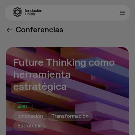
Conferencias
Future Thinking como
herramienta
estratégica
ISDI
Innovación
Transformación
Estrategia