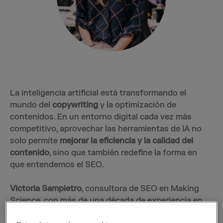
La inteligencia artificial está transformando el
mundo del
copywriting
y la optimización de
contenidos. En un entorno digital cada vez más
competitivo, aprovechar las herramientas de IA no
solo permite
mejorar la eficiencia y la calidad del
contenido
, sino que también redefine la forma en
que entendemos el SEO.
Victoria Sampietro
, consultora de SEO en Making
Science, con más de una década de experiencia en
posicionamiento web para grandes marcas como