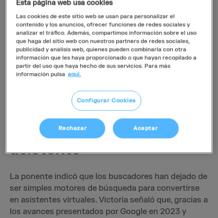
L'Oréal, Decathlon o Leroy Merlin, ofreció una
Esta página web usa cookies
conferencia práctica y reveladora sobre cómo
Las cookies de este sitio web se usan para personalizar el
utilizar la inteligencia artificial para redactar
contenido y los anuncios, ofrecer funciones de redes sociales y
analizar el tráfico. Además, compartimos información sobre el uso
contenidos digitales más eficaces y posicionables. A
que haga del sitio web con nuestros partners de redes sociales,
lo largo de la sesión, compartió claves técnicas,
publicidad y análisis web, quienes pueden combinarla con otra
información que les haya proporcionado o que hayan recopilado a
recomendaciones estratégicas y herramientas para
partir del uso que haya hecho de sus servicios. Para más
crear textos optimizados para buscadores en una
información pulsa
aquí.
nueva era marcada por la IA.
Configurar Cookies
El nuevo paradigma de
búsqueda: del buscador al
Rechazar
Aceptar
asistente
La ponente indicó que los buscadores han dejado de
ser simples motores de búsqueda para convertirse
en asistentes virtuales. Victoria señaló que, gracias a
los avances presentados por Google en 2023 y