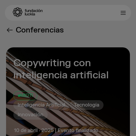
Conferencias
Copywriting con
inteligencia artificial
MIOTI
Inteligencia Artificial
Tecnología
Innovación
10 de abril · 2025 | Evento finalizado