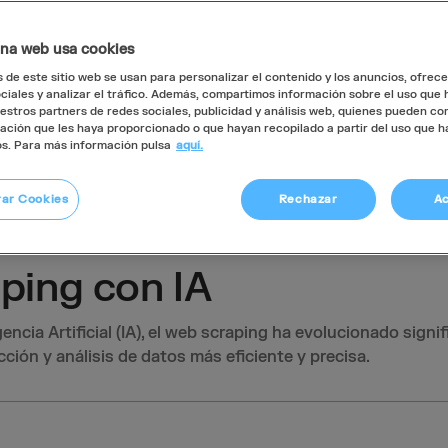
ina web usa cookies
 de este sitio web se usan para personalizar el contenido y los anuncios, ofrec
ciales y analizar el tráfico. Además, compartimos información sobre el uso que h
stros partners de redes sociales, publicidad y análisis web, quienes pueden co
ación que les haya proporcionado o que hayan recopilado a partir del uso que 
os. Para más información pulsa
aquí.
rar Cookies
Rechazar
Ac
ping con IA
gencia Artificial (IA), el web scraping ha evolucionado signi
ción y análisis de datos más eficiente y precisa.