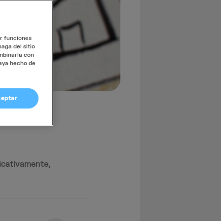
er funciones
aga del sitio
mbinarla con
haya hecho de
eptar
ficativamente,