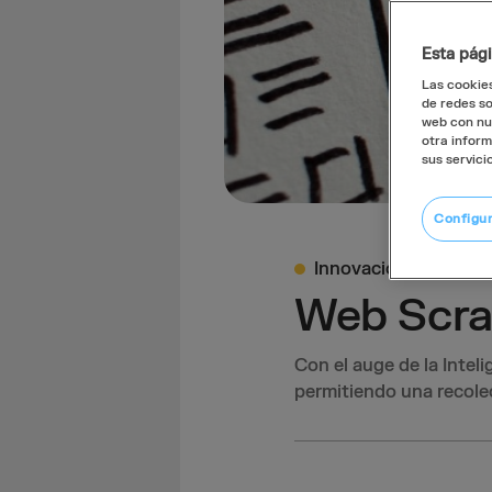
Esta pág
Las cookies
de redes so
web con nue
otra inform
sus servici
Configu
Innovación
Web Scra
Con el auge de la Inteli
permitiendo una recolec