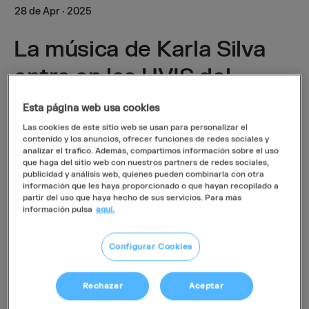
28
de
Apr
·
2025
La música de Karla Silva
entra en las UVIS del
Puerta de Hierro
Esta página web usa cookies
Las cookies de este sitio web se usan para personalizar el
contenido y los anuncios, ofrecer funciones de redes sociales y
analizar el tráfico. Además, compartimos información sobre el uso
que haga del sitio web con nuestros partners de redes sociales,
publicidad y análisis web, quienes pueden combinarla con otra
El pasado sábado 26 de abril, el
Hospital Puerta de
información que les haya proporcionado o que hayan recopilado a
Hierro
se llenó de emoción, sensibilidad y ritmo con
partir del uso que haya hecho de sus servicios. Para más
un nuevo concierto del ciclo interhospitalario
información pulsa
aquí.
organizado por
Música en Vena
y Fundación Luckia.
A partir de las 10:45 de la mañana, la artista
Karla
Configurar Cookies
Silva
—cantante, pianista, arquitecta y pintora—
ofreció una actuación inolvidable en cuatro
Rechazar
Aceptar
Unidades de Vigilancia Intensiva del centro: dos