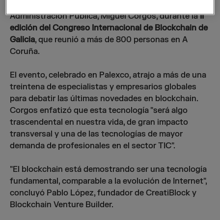
pública. Así lo destacó el conselleiro de Hacienda y
Administración Pública, Miguel Corgos, durante la
II
edición del Congreso Internacional de Blockchain de
Galicia
, que reunió a más de 800 personas en A
Coruña.
El evento, celebrado en Palexco, atrajo a más de una
treintena de especialistas y empresarios globales
para debatir las últimas novedades en blockchain.
Corgos enfatizó que esta tecnología "será algo
trascendental en nuestra vida, de gran impacto
transversal y una de las tecnologías de mayor
demanda de profesionales en el sector TIC".
"El blockchain está demostrando ser una tecnología
fundamental, comparable a la evolución de Internet",
concluyó Pablo López, fundador de CreatiBlock y
Blockchain Venture Builder.