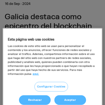
16
de
Sep
·
2024
Galicia destaca como
epicentro del blockchain
en un congreso
Esta página web usa cookies
respaldado por Fundación
Las cookies de este sitio web se usan para personalizar el
contenido y los anuncios, ofrecer funciones de redes sociales y
Luckia
analizar el tráfico. Además, compartimos información sobre el uso
que haga del sitio web con nuestros partners de redes sociales,
publicidad y análisis web, quienes pueden combinarla con otra
información que les haya proporcionado o que hayan recopilado a
partir del uso que haya hecho de sus servicios. Para más
información pulsa
aquí.
Galicia se consolida como una referencia
internacional en el ámbito del
blockchain
, una
Configurar Cookies
tecnología que va mucho más allá de las
criptomonedas y que está transformando sectores
Rechazar
Aceptar
como las finanzas, la salud y la administración